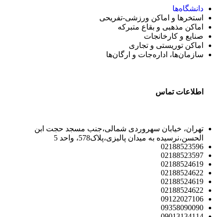
دانشگاه‌ها
استخرها و اماکن ورزشی-تفریحی
اماکن مذهبی و بقاع متبرکه
صنایع و کارخانجات
اماکن توریستی و تجاری
سازمان‌ها، اداره‌جات و ارگان‌ها
اطلاعات تماس
تهران، خیابان سهروردی شمالی،جنب مسجد حجت ابن
الحسن،نرسیده به میدان پالیزی،پلاک578، واحد 5
02188523596
02188523597
02188524619
02188524622
02188524619
02188524622
09122027106
09358090090
09013134114