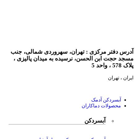
02188523596-7
02188524619-02188524622
09122027106
آدرس دفتر مرکزی : تهران، سهروردی شمالی، جنب
مسجد حجت ابن الحسن، نرسیده به میدان پالیزی ،
پلاک 578 ، واحد 5
ایران ، تهران
آبسردکن آدمک
محصولات دماکاران
آبسردکن