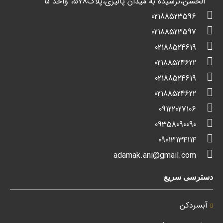
الحسن،نرسیده به میدان پالیزی،پلاک578، واحد 5
02188523596
02188523597
02188524619
02188524622
02188524619
02188524622
09122027106
09358090090
09013134114
adamak.ani@gmail.com
دسترسی سریع
آبسردکن