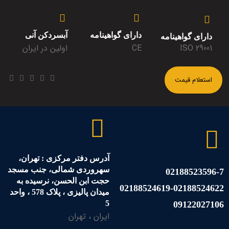
دارای گواهینامه
آبسردکن آنی
دارای گواهینامه
ISO 29001
CE
اولین در ایران
استعلام قیمت
آدرس دفتر مرکزی : تهران،
سهروردی شمالی، جنب مسجد
02188523596-7
حجت ابن الحسن، نرسیده به
02188524619-02188524622
میدان پالیزی ، پلاک 578 ، واحد
5
09122027106
ایران ، تهران