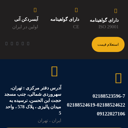
دارای گواهینامه
آبسردکن آنی
دارای گواهینامه
ISO 29001
CE
اولین در ایران
استعلام قیمت
آدرس دفتر مرکزی : تهران،
سهروردی شمالی، جنب مسجد
02188523596-7
حجت ابن الحسن، نرسیده به
02188524619-02188524622
میدان پالیزی ، پلاک 578 ، واحد
5
09122027106
ایران ، تهران