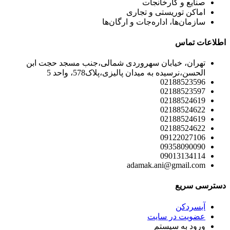
صنایع و کارخانجات
اماکن توریستی و تجاری
سازمان‌ها، اداره‌جات و ارگان‌ها
اطلاعات تماس
تهران، خیابان سهروردی شمالی،جنب مسجد حجت ابن
الحسن،نرسیده به میدان پالیزی،پلاک578، واحد 5
02188523596
02188523597
02188524619
02188524622
02188524619
02188524622
09122027106
09358090090
09013134114
adamak.ani@gmail.com
دسترسی سریع
آبسردکن
عضویت در سایت
ورود به سیستم