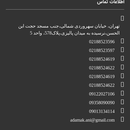
اطلاعات تماس
تهران، خیابان سهروردی شمالی،جنب مسجد حجت ابن
الحسن،نرسیده به میدان پالیزی،پلاک578، واحد 5
02188523596
02188523597
02188524619
02188524622
02188524619
02188524622
09122027106
09358090090
09013134114
adamak.ani@gmail.com