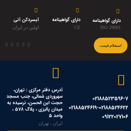
دارای گواهینامه
آبسردکن آنی
دارای گواهینامه
ISO 29001
CE
اولین در ایران
استعلام قیمت
آدرس دفتر مرکزی : تهران،
سهروردی شمالی، جنب مسجد
02188523596-7
حجت ابن الحسن، نرسیده به
02188524619-02188524622
میدان پالیزی ، پلاک 578 ،
واحد 5
09122027106
ایران ، تهران